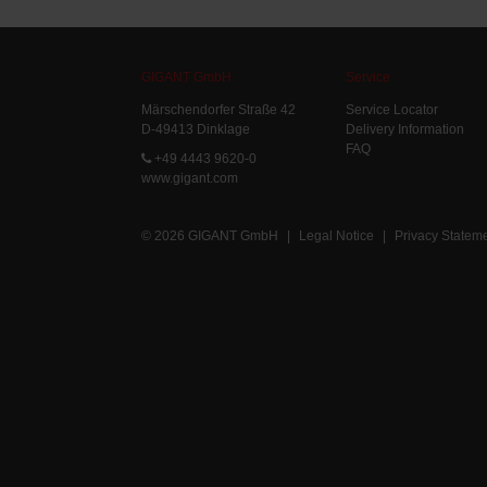
GIGANT GmbH
Service
Märschendorfer Straße 42
Service Locator
D-49413 Dinklage
Delivery Information
FAQ
+49 4443 9620-0
www.gigant.com
© 2026 GIGANT GmbH
|
Legal Notice
|
Privacy Statem