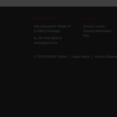
GIGANT GmbH
Service
Märschendorfer Straße 42
Service Locator
D-49413 Dinklage
Delivery Information
FAQ
+49 4443 9620-0
www.gigant.com
© 2026 GIGANT GmbH
|
Legal Notice
|
Privacy Statem