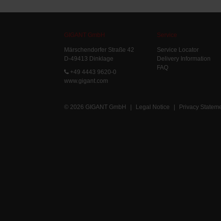
GIGANT GmbH
Service
Märschendorfer Straße 42
Service Locator
D-49413 Dinklage
Delivery Information
FAQ
+49 4443 9620-0
www.gigant.com
© 2026 GIGANT GmbH
|
Legal Notice
|
Privacy Statem