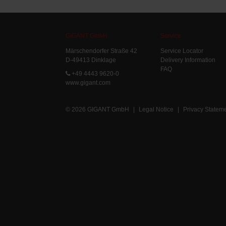
GIGANT GmbH
Service
Märschendorfer Straße 42
Service Locator
D-49413 Dinklage
Delivery Information
FAQ
+49 4443 9620-0
www.gigant.com
© 2026 GIGANT GmbH
|
Legal Notice
|
Privacy Statem