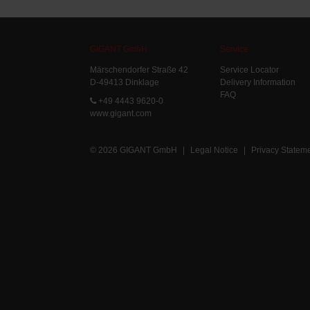
GIGANT GmbH
Service
Märschendorfer Straße 42
Service Locator
D-49413 Dinklage
Delivery Information
FAQ
+49 4443 9620-0
www.gigant.com
© 2026 GIGANT GmbH
|
Legal Notice
|
Privacy Statem