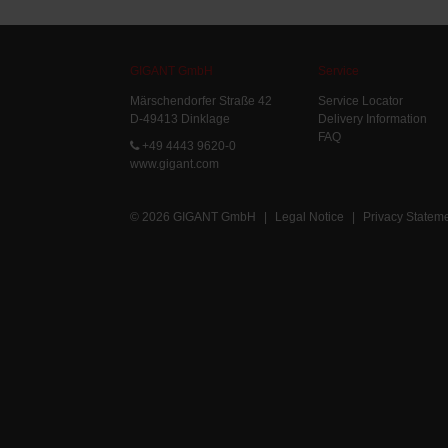
GIGANT GmbH
Service
Märschendorfer Straße 42
Service Locator
D-49413 Dinklage
Delivery Information
FAQ
+49 4443 9620-0
www.gigant.com
© 2026 GIGANT GmbH
|
Legal Notice
|
Privacy Statem