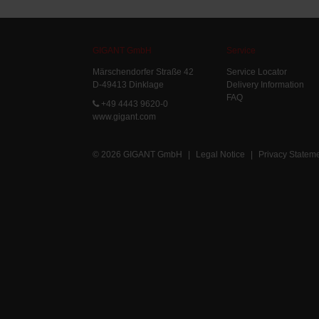
GIGANT GmbH
Service
Märschendorfer Straße 42
Service Locator
D-49413 Dinklage
Delivery Information
FAQ
+49 4443 9620-0
www.gigant.com
© 2026 GIGANT GmbH
|
Legal Notice
|
Privacy Statem