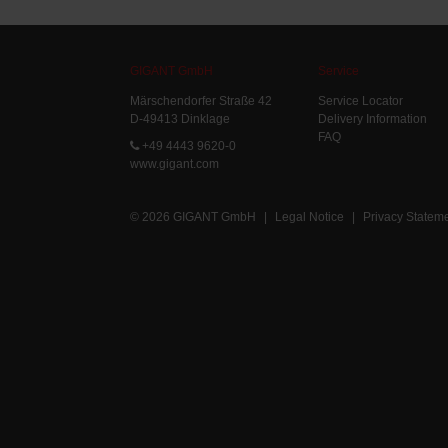
GIGANT GmbH
Service
Märschendorfer Straße 42
Service Locator
D-49413 Dinklage
Delivery Information
FAQ
+49 4443 9620-0
www.gigant.com
© 2026 GIGANT GmbH
|
Legal Notice
|
Privacy Statem