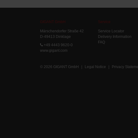
GIGANT GmbH
Service
Märschendorfer Straße 42
Service Locator
D-49413 Dinklage
Delivery Information
FAQ
+49 4443 9620-0
www.gigant.com
© 2026 GIGANT GmbH
|
Legal Notice
|
Privacy Statem