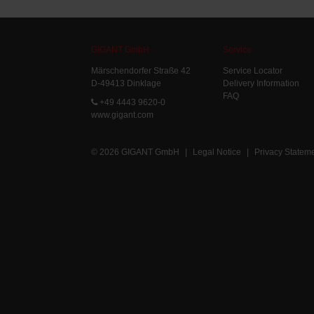
GIGANT GmbH
Service
Märschendorfer Straße 42
Service Locator
D-49413 Dinklage
Delivery Information
FAQ
+49 4443 9620-0
www.gigant.com
© 2026 GIGANT GmbH
|
Legal Notice
|
Privacy Statem