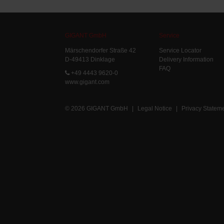
GIGANT GmbH
Service
Märschendorfer Straße 42
Service Locator
D-49413 Dinklage
Delivery Information
FAQ
+49 4443 9620-0
www.gigant.com
© 2026 GIGANT GmbH
|
Legal Notice
|
Privacy Statem