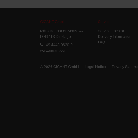
GIGANT GmbH
Service
Märschendorfer Straße 42
Service Locator
D-49413 Dinklage
Delivery Information
FAQ
+49 4443 9620-0
www.gigant.com
© 2026 GIGANT GmbH
|
Legal Notice
|
Privacy Statem