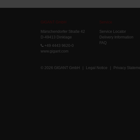
GIGANT GmbH
Service
Märschendorfer Straße 42
Service Locator
D-49413 Dinklage
Delivery Information
FAQ
+49 4443 9620-0
www.gigant.com
© 2026 GIGANT GmbH
|
Legal Notice
|
Privacy Statem