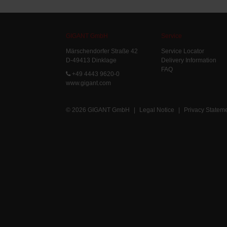
GIGANT GmbH
Service
Märschendorfer Straße 42
Service Locator
D-49413 Dinklage
Delivery Information
FAQ
+49 4443 9620-0
www.gigant.com
© 2026 GIGANT GmbH
|
Legal Notice
|
Privacy Statem