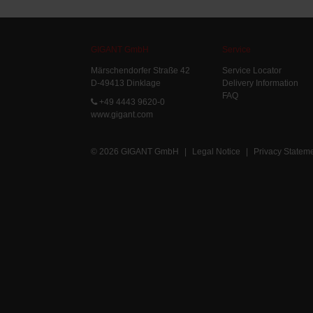
GIGANT GmbH
Service
Märschendorfer Straße 42
Service Locator
D-49413 Dinklage
Delivery Information
FAQ
+49 4443 9620-0
www.gigant.com
© 2026 GIGANT GmbH
|
Legal Notice
|
Privacy Statem