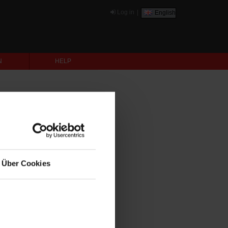
Log in
|
English
N
HELP
Über Cookies