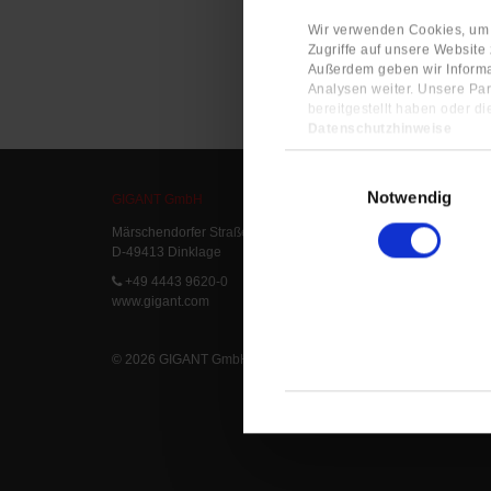
Wir verwenden Cookies, um I
Zugriffe auf unsere Website
Außerdem geben wir Informa
Analysen weiter. Unsere Par
bereitgestellt haben oder d
Datenschutzhinweise
Impressum
Einwilligungsauswahl
Notwendig
GIGANT GmbH
Service
Märschendorfer Straße 42
Service L
D-49413 Dinklage
Delivery 
FAQ
+49 4443 9620-0
www.gigant.com
© 2026 GIGANT GmbH
|
Legal Notice
|
Privacy Statement
|