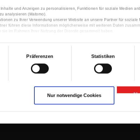
nhalte und Anzeigen zu personalisieren, Funktionen für soziale Medien an
 zu analysieren (Matomo).
tionen zu Ihrer Verwendung unserer Website an unsere Partner für sozial
tner führen diese Informationen möglicherweise mit weiteren Daten zusamm
ie sie im Rahmen Ihrer Nutzung der Dienste gesammelt haben.
Präferenzen
Statistiken
Contact
ocator
Contact Person
Information
Contact form
All
Nur notwendige Cookies
GTC