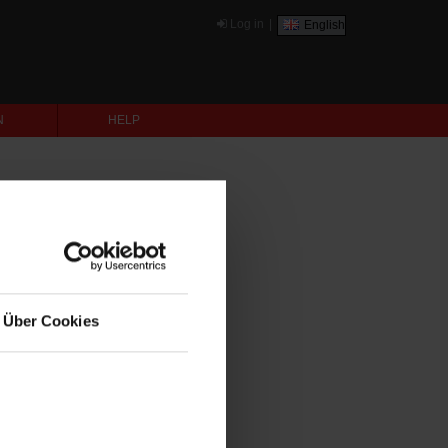
Log in
|
English
N
HELP
Über Cookies