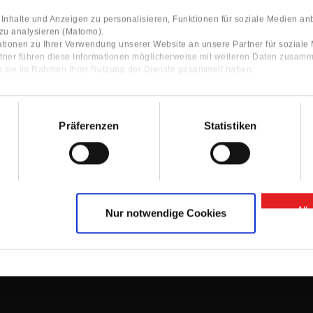
nhalte und Anzeigen zu personalisieren, Funktionen für soziale Medien an
 zu analysieren (Matomo).
tionen zu Ihrer Verwendung unserer Website an unsere Partner für sozial
tner führen diese Informationen möglicherweise mit weiteren Daten zusamm
ie sie im Rahmen Ihrer Nutzung der Dienste gesammelt haben.
Präferenzen
Statistiken
Contact
ocator
Contact Person
Information
Contact form
All
Nur notwendige Cookies
GTC