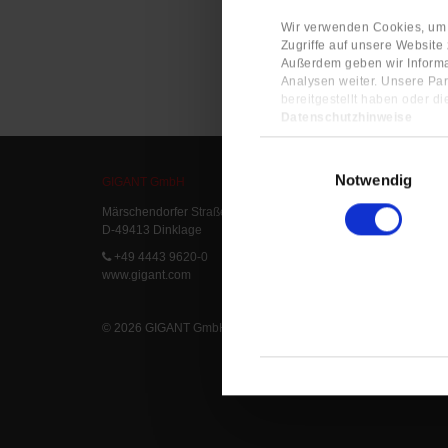
Wir verwenden Cookies, um I
Zugriffe auf unsere Website
Außerdem geben wir Informa
Analysen weiter. Unsere Par
bereitgestellt haben oder d
Datenschutzhinweise
Impressum
Einwilligungsauswahl
Notwendig
GIGANT GmbH
Service
Märschendorfer Straße 42
Service L
D-49413 Dinklage
Delivery 
FAQ
+49 4443 9620-0
www.gigant.com
© 2026 GIGANT GmbH
|
Legal Notice
|
Privacy Statement
|