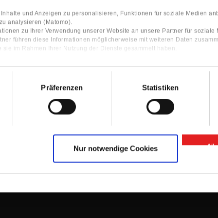
nhalte und Anzeigen zu personalisieren, Funktionen für soziale Medien an
 zu analysieren (Matomo).
tionen zu Ihrer Verwendung unserer Website an unsere Partner für sozial
tner führen diese Informationen möglicherweise mit weiteren Daten zusamm
ie sie im Rahmen Ihrer Nutzung der Dienste gesammelt haben.
Präferenzen
Statistiken
Contact
ocator
Contact Person
Information
Contact form
All
Nur notwendige Cookies
GTC