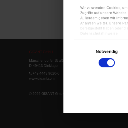
Wir verwenden Cookies, um I
Zugriffe auf unsere Website
Außerdem geben wir Informa
Analysen weiter. Unsere Par
bereitgestellt haben oder d
Datenschutzhinweise
Impressum
Einwilligungsauswahl
Notwendig
GIGANT GmbH
Service
Märschendorfer Straße 42
Service L
D-49413 Dinklage
Delivery 
FAQ
+49 4443 9620-0
www.gigant.com
© 2026 GIGANT GmbH
|
Legal Notice
|
Privacy Statement
|