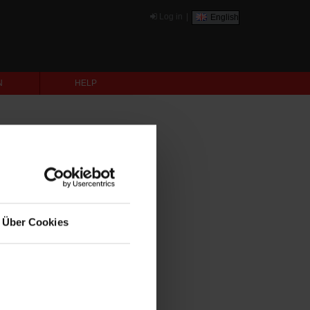
Log in
|
English
N
HELP
Über Cookies