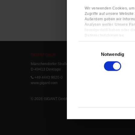
Wir verwenden Cookies, um I
Zugriffe auf unsere Website
Außerdem geben wir Informa
Analysen weiter. Unsere Par
bereitgestellt haben oder d
Datenschutzhinweise
Impressum
Einwilligungsauswahl
Notwendig
GIGANT GmbH
Service
Märschendorfer Straße 42
Service L
D-49413 Dinklage
Delivery 
FAQ
+49 4443 9620-0
www.gigant.com
© 2026 GIGANT GmbH
|
Legal Notice
|
Privacy Statement
|