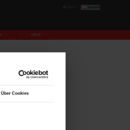
Log in
|
English
N
HELP
Über Cookies