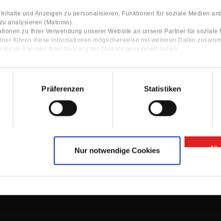
nhalte und Anzeigen zu personalisieren, Funktionen für soziale Medien an
 zu analysieren (Matomo).
tionen zu Ihrer Verwendung unserer Website an unsere Partner für sozial
tner führen diese Informationen möglicherweise mit weiteren Daten zusamm
ie sie im Rahmen Ihrer Nutzung der Dienste gesammelt haben.
Präferenzen
Statistiken
Contact
ocator
Contact Person
Information
Contact form
All
Nur notwendige Cookies
GTC