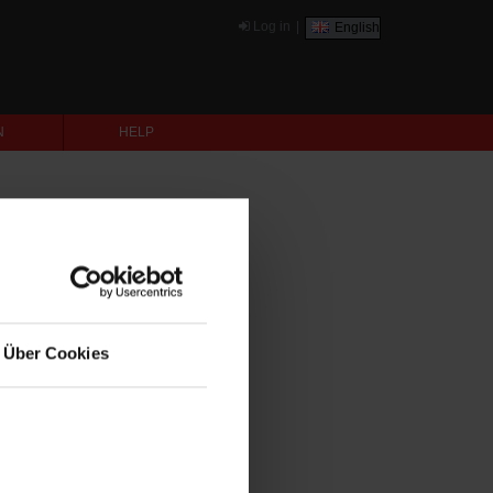
Log in
|
English
N
HELP
Über Cookies