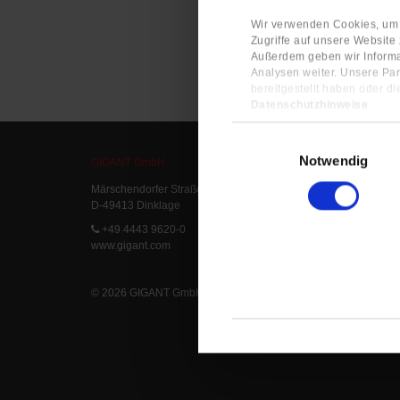
Wir verwenden Cookies, um I
Zugriffe auf unsere Website
Außerdem geben wir Informa
Analysen weiter. Unsere Par
bereitgestellt haben oder d
Datenschutzhinweise
Impressum
Einwilligungsauswahl
Notwendig
GIGANT GmbH
Service
Märschendorfer Straße 42
Service L
D-49413 Dinklage
Delivery 
FAQ
+49 4443 9620-0
www.gigant.com
© 2026 GIGANT GmbH
|
Legal Notice
|
Privacy Statement
|