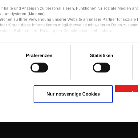
nhalte und Anzeigen zu personalisieren, Funktionen für soziale Medien an
 zu analysieren (Matomo).
tionen zu Ihrer Verwendung unserer Website an unsere Partner für sozial
tner führen diese Informationen möglicherweise mit weiteren Daten zusamm
ie sie im Rahmen Ihrer Nutzung der Dienste gesammelt haben.
Präferenzen
Statistiken
Contact
ocator
Contact Person
Information
Contact form
All
Nur notwendige Cookies
GTC