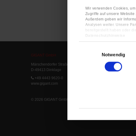
Wir verwenden Cookies, um I
Zugriffe auf unsere Website
Außerdem geben wir Informa
Analysen weiter. Unsere Par
bereitgestellt haben oder d
Datenschutzhinweise
Impressum
Einwilligungsauswahl
Notwendig
GIGANT GmbH
Service
Märschendorfer Straße 42
Service L
D-49413 Dinklage
Delivery 
FAQ
+49 4443 9620-0
www.gigant.com
© 2026 GIGANT GmbH
|
Legal Notice
|
Privacy Statement
|