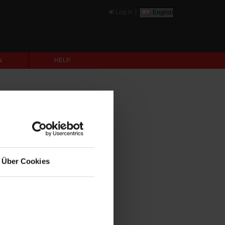
Log in
|
English
N
HELP
Über Cookies