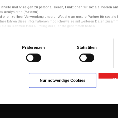
nhalte und Anzeigen zu personalisieren, Funktionen für soziale Medien an
 zu analysieren (Matomo).
tionen zu Ihrer Verwendung unserer Website an unsere Partner für sozial
tner führen diese Informationen möglicherweise mit weiteren Daten zusamm
ie sie im Rahmen Ihrer Nutzung der Dienste gesammelt haben.
Präferenzen
Statistiken
Contact
ocator
Contact Person
Information
Contact form
All
Nur notwendige Cookies
GTC