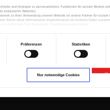
nhalte und Anzeigen zu personalisieren, Funktionen für soziale Medien an
 zu analysieren (Matomo).
tionen zu Ihrer Verwendung unserer Website an unsere Partner für sozial
tner führen diese Informationen möglicherweise mit weiteren Daten zusamm
ie sie im Rahmen Ihrer Nutzung der Dienste gesammelt haben.
Präferenzen
Statistiken
Contact
ocator
Contact Person
Information
Contact form
All
Nur notwendige Cookies
GTC