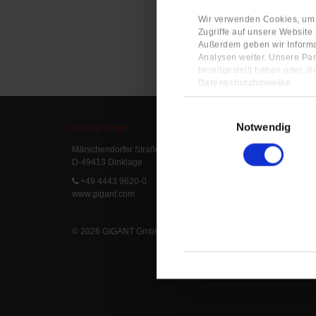
Wir verwenden Cookies, um I
Zugriffe auf unsere Website
Außerdem geben wir Informa
Analysen weiter. Unsere Par
bereitgestellt haben oder d
Datenschutzhinweise
Impressum
Einwilligungsauswahl
Notwendig
GIGANT GmbH
Service
Märschendorfer Straße 42
Service L
D-49413 Dinklage
Delivery 
FAQ
+49 4443 9620-0
www.gigant.com
© 2026 GIGANT GmbH
|
Legal Notice
|
Privacy Statement
|