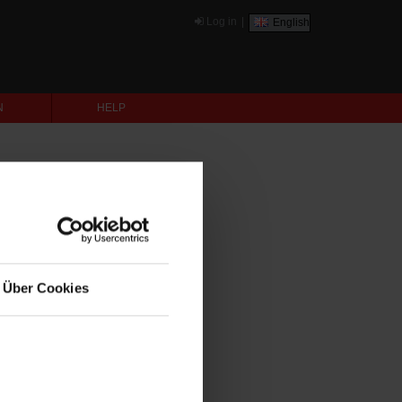
Log in
|
English
N
HELP
Über Cookies