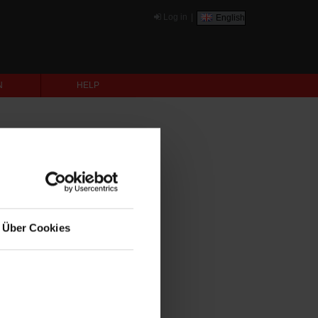
Log in
|
English
N
HELP
Über Cookies