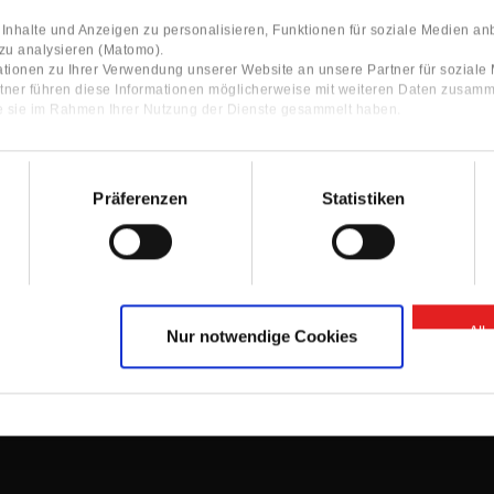
nhalte und Anzeigen zu personalisieren, Funktionen für soziale Medien an
 zu analysieren (Matomo).
tionen zu Ihrer Verwendung unserer Website an unsere Partner für sozial
tner führen diese Informationen möglicherweise mit weiteren Daten zusamm
ie sie im Rahmen Ihrer Nutzung der Dienste gesammelt haben.
Präferenzen
Statistiken
Contact
ocator
Contact Person
Information
Contact form
All
Nur notwendige Cookies
GTC