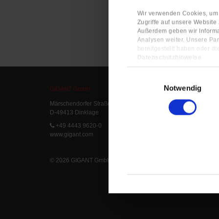
Wir verwenden Cookies, um I
Zugriffe auf unsere Website
Außerdem geben wir Informa
Analysen weiter. Unsere Par
bereitgestellt haben oder d
Datenschutzhinweise
Impressum
Einwilligungsauswahl
Notwendig
GIGANT GmbH
Service
Märschendorfer Straße 42
Service L
D-49413 Dinklage
Delivery 
FAQ
+49 4443 9620-0
www.gigant.com
© 2026 GIGANT GmbH
|
Legal Notice
|
Privacy Statement
|