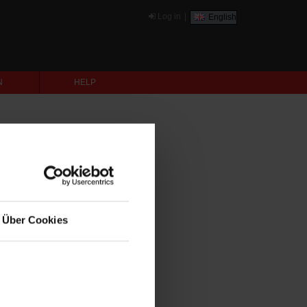
Log in
|
English
N
HELP
Über Cookies