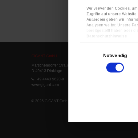
Wir verwenden Cookies, um I
Zugriffe auf unsere Website
Außerdem geben wir Informa
Analysen weiter. Unsere Par
bereitgestellt haben oder d
Datenschutzhinweise
Impressum
Einwilligungsauswahl
Notwendig
GIGANT GmbH
Service
Märschendorfer Straße 42
Service L
D-49413 Dinklage
Delivery 
FAQ
+49 4443 9620-0
www.gigant.com
© 2026 GIGANT GmbH
|
Legal Notice
|
Privacy Statement
|