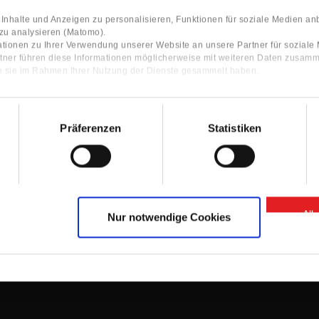
nhalte und Anzeigen zu personalisieren, Funktionen für soziale Medien an
 zu analysieren (Matomo).
tionen zu Ihrer Verwendung unserer Website an unsere Partner für sozial
tner führen diese Informationen möglicherweise mit weiteren Daten zusamm
ie sie im Rahmen Ihrer Nutzung der Dienste gesammelt haben.
Präferenzen
Statistiken
Contact
ocator
Contact Person
Information
Contact form
All
Nur notwendige Cookies
GTC