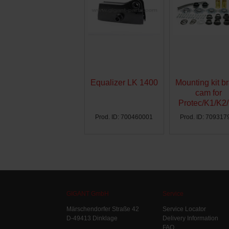
Equalizer LK 1400
Mounting kit b
cam for
Protec/K1/K2
Ø300 - AG
Prod. ID: 700460001
Prod. ID: 709317
GIGANT GmbH
Service
Märschendorfer Straße 42
Service Locator
D-49413 Dinklage
Delivery Information
FAQ