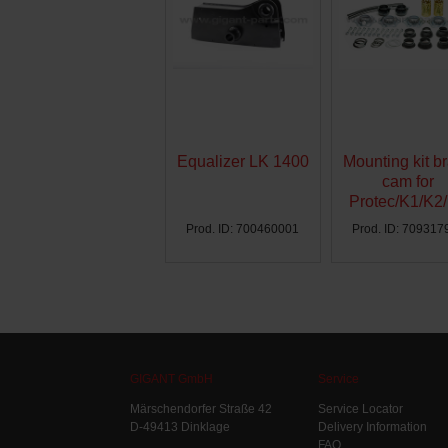
Equalizer LK 1400
Mounting kit b
cam for
Protec/K1/K2
Ø300 - AG
Prod. ID: 700460001
Prod. ID: 709317
GIGANT GmbH
Service
Märschendorfer Straße 42
Service Locator
D-49413 Dinklage
Delivery Information
FAQ