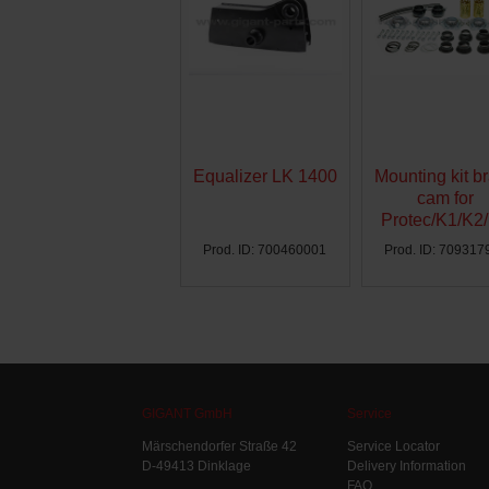
Equalizer LK 1400
Mounting kit b
cam for
Protec/K1/K2
Ø300 - AG
Prod. ID: 700460001
Prod. ID: 709317
GIGANT GmbH
Service
Märschendorfer Straße 42
Service Locator
D-49413 Dinklage
Delivery Information
FAQ