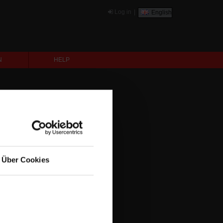
Log in
|
English
N
HELP
Über Cookies