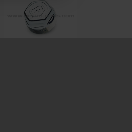
Hub cap
Prod. ID: 709237043
Dimension: M84x2 SW70