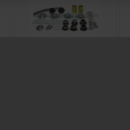
Mounting kit brake cam for Protec/K1/K2/K3
Ø300 - AGS
Prod. ID: 709317940
Contact
ocator
Contact Person
Information
Contact form