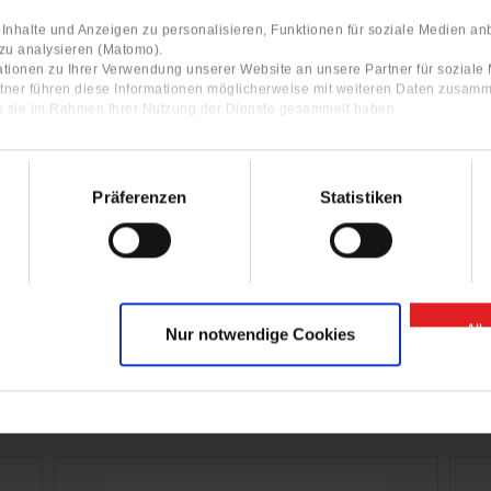
nhalte und Anzeigen zu personalisieren, Funktionen für soziale Medien an
 zu analysieren (Matomo).
tionen zu Ihrer Verwendung unserer Website an unsere Partner für sozial
tner führen diese Informationen möglicherweise mit weiteren Daten zusamm
ie sie im Rahmen Ihrer Nutzung der Dienste gesammelt haben.
rvice videos with step-by-step
ructions of the GIGANT products.
Präferenzen
Statistiken
Click here for our YouTube Channel
All
Nur notwendige Cookies