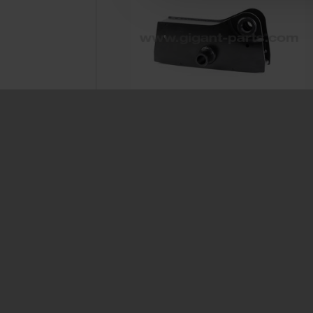
Equalizer LK 1400
Prod. ID: 700460001
GIGANT GmbH
Service
Märschendorfer Straße 42
Service L
D-49413 Dinklage
Delivery 
FAQ