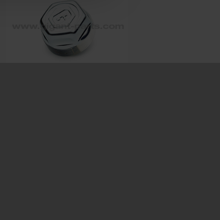
Hub cap
Prod. ID: 709237043
Dimension: M84x2 SW70