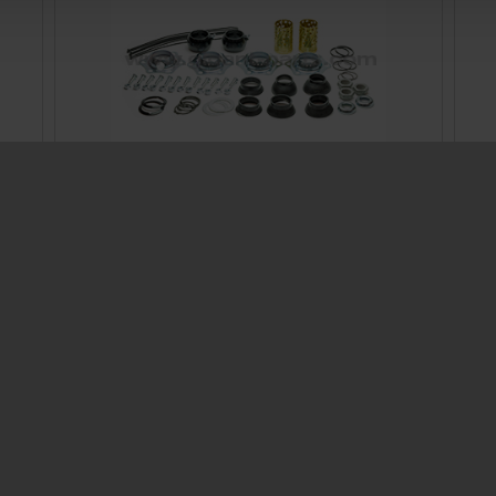
Mounting kit brake cam for Protec/K1/K2/K3
Ø300 - AGS
Prod. ID: 709317940
Contact
ocator
Contact Person
Information
Contact form