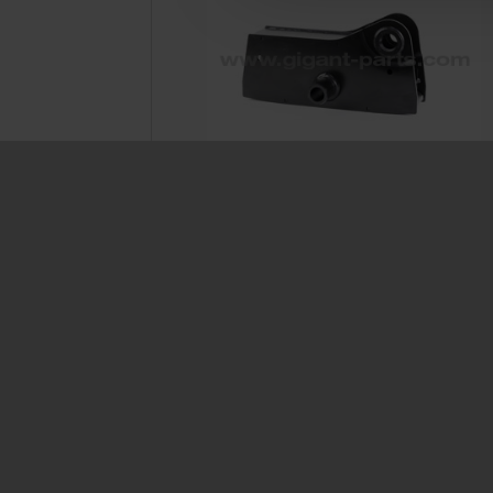
Equalizer LK 1400
Prod. ID: 700460001
GIGANT GmbH
Service
Märschendorfer Straße 42
Service L
D-49413 Dinklage
Delivery 
FAQ