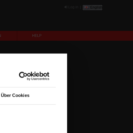
Log in
|
English
N
HELP
Über Cookies