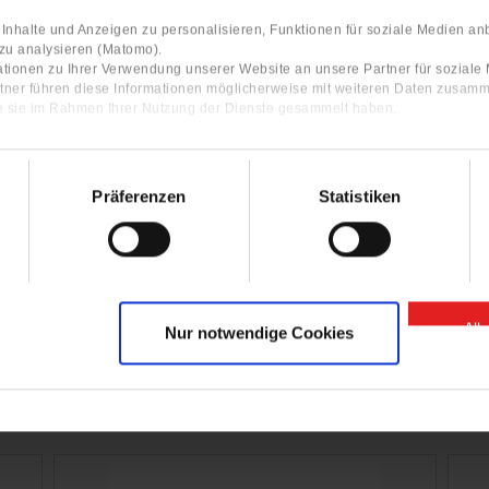
nhalte und Anzeigen zu personalisieren, Funktionen für soziale Medien an
 zu analysieren (Matomo).
tionen zu Ihrer Verwendung unserer Website an unsere Partner für sozial
tner führen diese Informationen möglicherweise mit weiteren Daten zusamm
ie sie im Rahmen Ihrer Nutzung der Dienste gesammelt haben.
rvice videos with step-by-step
ructions of the GIGANT products.
Präferenzen
Statistiken
Click here for our YouTube Channel
All
Nur notwendige Cookies