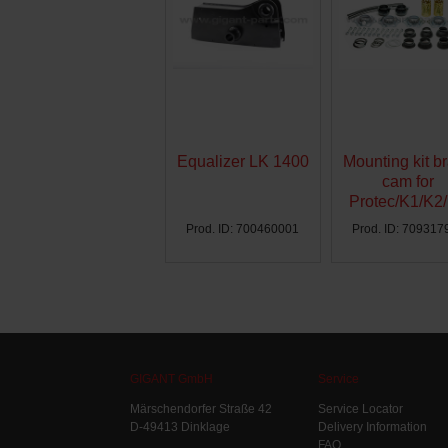
Equalizer LK 1400
Mounting kit b
cam for
Protec/K1/K2
Ø300 - AG
Prod. ID: 700460001
Prod. ID: 709317
GIGANT GmbH
Service
Märschendorfer Straße 42
Service Locator
D-49413 Dinklage
Delivery Information
FAQ