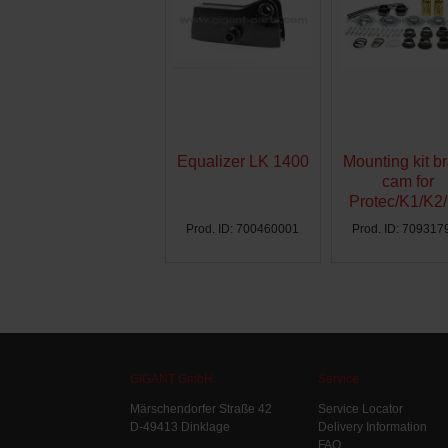
Equalizer LK 1400
Mounting kit b
cam for
Protec/K1/K2
Ø300 - AG
Prod. ID: 700460001
Prod. ID: 709317
GIGANT GmbH
Service
Märschendorfer Straße 42
Service Locator
D-49413 Dinklage
Delivery Information
FAQ