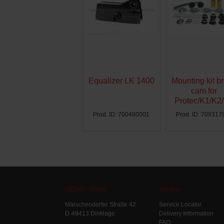
Equalizer LK 1400
Mounting kit b
cam for
Protec/K1/K2
Ø300 - AG
Prod. ID: 700460001
Prod. ID: 709317
GIGANT GmbH
Service
Märschendorfer Straße 42
Service Locator
D-49413 Dinklage
Delivery Information
FAQ