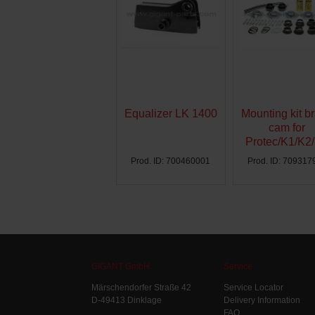
Equalizer LK 1400
Mounting kit b
cam for
Protec/K1/K2
Ø300 - AG
Prod. ID: 700460001
Prod. ID: 709317
GIGANT GmbH
Service
Märschendorfer Straße 42
Service Locator
D-49413 Dinklage
Delivery Information
FAQ