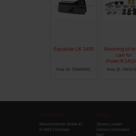
Equalizer LK 1400
Mounting kit b
cam for
Protec/K1/K2
Ø300 - AG
Prod. ID: 700460001
Prod. ID: 709317
GIGANT GmbH
Service
Märschendorfer Straße 42
Service Locator
D-49413 Dinklage
Delivery Information
FAQ