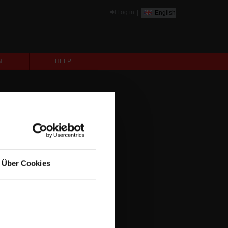
Log in
|
English
N
HELP
Über Cookies