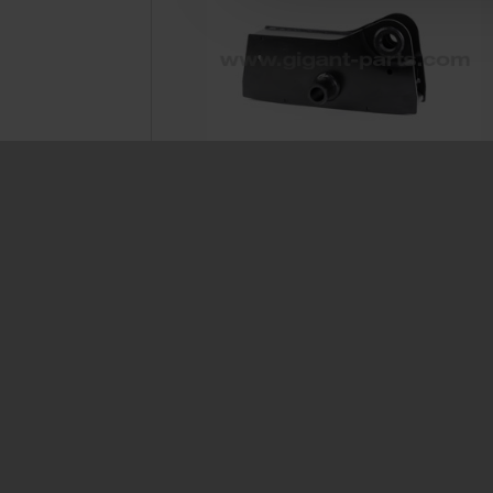
Equalizer LK 1400
Prod. ID: 700460001
GIGANT GmbH
Service
Märschendorfer Straße 42
Service L
D-49413 Dinklage
Delivery 
FAQ