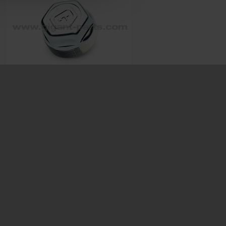
Hub cap
Prod. ID: 709237043
Dimension: M84x2 SW70