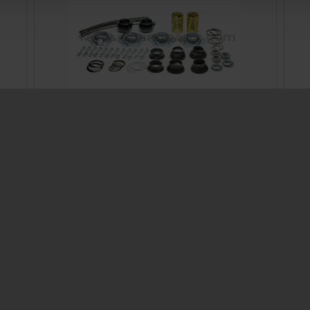
Mounting kit brake cam for Protec/K1/K2/K3
Ø300 - AGS
Prod. ID: 709317940
Contact
ocator
Contact Person
Information
Contact form