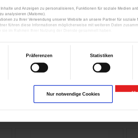
nhalte und Anzeigen zu personalisieren, Funktionen für soziale Medien an
 zu analysieren (Matomo).
tionen zu Ihrer Verwendung unserer Website an unsere Partner für sozial
tner führen diese Informationen möglicherweise mit weiteren Daten zusamm
ie sie im Rahmen Ihrer Nutzung der Dienste gesammelt haben.
rvice videos with step-by-step
ructions of the GIGANT products.
Präferenzen
Statistiken
Click here for our YouTube Channel
All
Nur notwendige Cookies