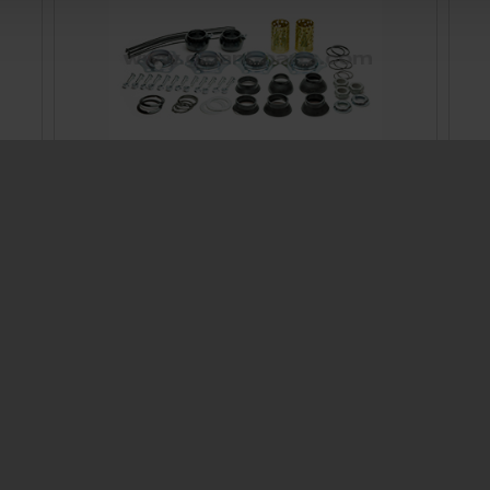
Mounting kit brake cam for Protec/K1/K2/K3
Ø300 - AGS
Prod. ID: 709317940
Contact
ocator
Contact Person
Information
Contact form