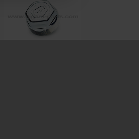
Hub cap
Prod. ID: 709237043
Dimension: M84x2 SW70