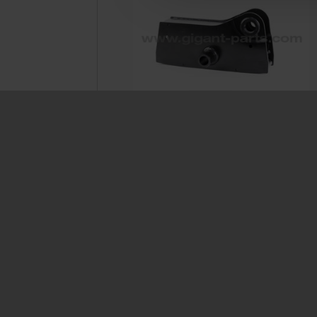
Equalizer LK 1400
Prod. ID: 700460001
GIGANT GmbH
Service
Märschendorfer Straße 42
Service L
D-49413 Dinklage
Delivery 
FAQ