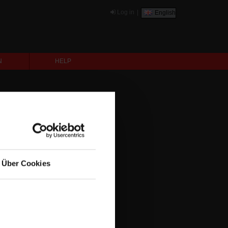
Log in
|
English
N
HELP
Über Cookies