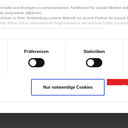
nhalte und Anzeigen zu personalisieren, Funktionen für soziale Medien an
 zu analysieren (Matomo).
tionen zu Ihrer Verwendung unserer Website an unsere Partner für sozial
tner führen diese Informationen möglicherweise mit weiteren Daten zusamm
ie sie im Rahmen Ihrer Nutzung der Dienste gesammelt haben.
rvice videos with step-by-step
ructions of the GIGANT products.
Präferenzen
Statistiken
Click here for our YouTube Channel
All
Nur notwendige Cookies