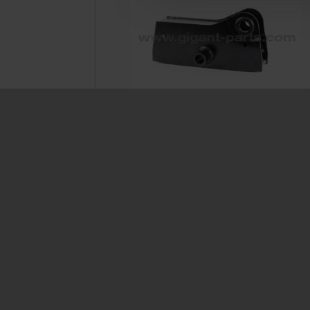
Equalizer LK 1400
Prod. ID: 700460001
GIGANT GmbH
Service
Märschendorfer Straße 42
Service L
D-49413 Dinklage
Delivery 
FAQ