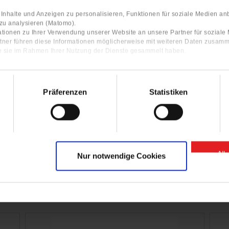
nhalte und Anzeigen zu personalisieren, Funktionen für soziale Medien an
 zu analysieren (Matomo).
tionen zu Ihrer Verwendung unserer Website an unsere Partner für sozial
tner führen diese Informationen möglicherweise mit weiteren Daten zusamm
ie sie im Rahmen Ihrer Nutzung der Dienste gesammelt haben.
rvice videos with step-by-step
ructions of the GIGANT products.
Präferenzen
Statistiken
Click here for our YouTube Channel
All
Nur notwendige Cookies