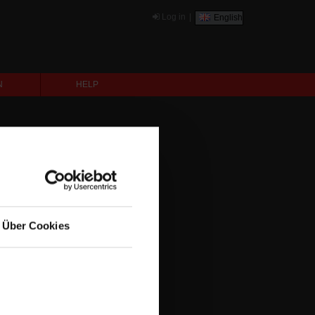
Log in
|
English
N
HELP
Über Cookies