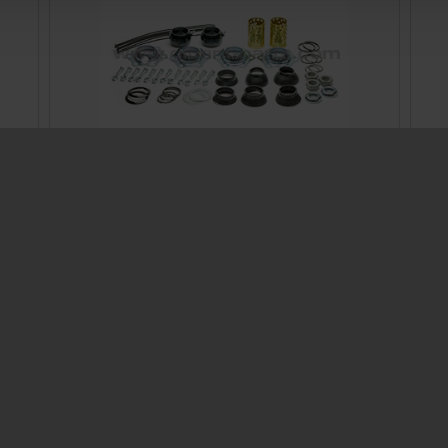
Mounting kit brake cam for Protec/K1/K2/K3
Ø300 - AGS
Prod. ID: 709317940
Contact
ocator
Contact Person
Information
Contact form