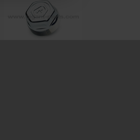
Hub cap
Prod. ID: 709237043
Dimension: M84x2 SW70