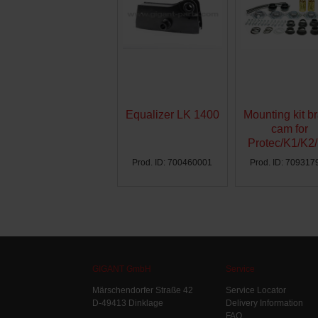
Equalizer LK 1400
Mounting kit b
cam for
Protec/K1/K2
Ø300 - AG
Prod. ID: 700460001
Prod. ID: 709317
GIGANT GmbH
Service
Märschendorfer Straße 42
Service Locator
D-49413 Dinklage
Delivery Information
FAQ