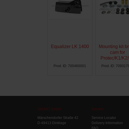
Equalizer LK 1400
Mounting kit b
cam for
Protec/K1/K2
Ø300 - AG
Prod. ID: 700460001
Prod. ID: 709317
GIGANT GmbH
Service
Märschendorfer Straße 42
Service Locator
D-49413 Dinklage
Delivery Information
FAQ