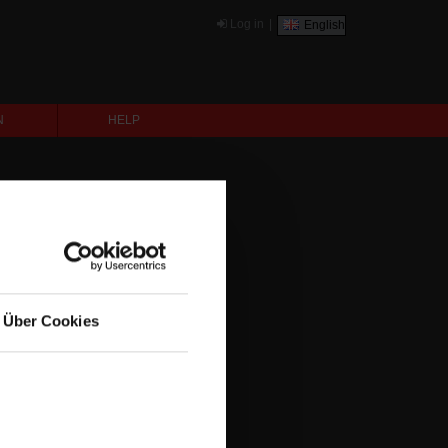
Log in
|
English
N
HELP
Über Cookies