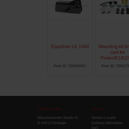
Equalizer LK 1400
Mounting kit b
cam for
Protec/K1/K2
Ø300 - AG
Prod. ID: 700460001
Prod. ID: 709317
GIGANT GmbH
Service
Märschendorfer Straße 42
Service Locator
D-49413 Dinklage
Delivery Information
FAQ