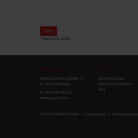
Send
* Mandatory fields
GIGANT GmbH
Service
Märschendorfer Straße 42
Service Locator
D-49413 Dinklage
Delivery Information
FAQ
+49 4443 9620-0
www.gigant.com
© 2026 GIGANT GmbH
|
Legal Notice
|
Privacy Statem