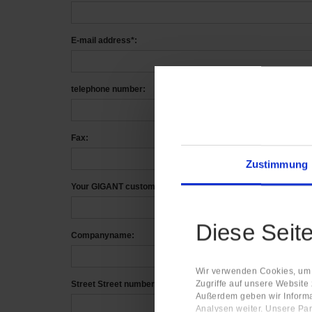
E-mail address*:
telephone number:
Fax:
Zustimmung
Your GIGANT customer no:
Diese Seit
Companyname:
Wir verwenden Cookies, um I
Zugriffe auf unsere Website
Street Street number:
Außerdem geben wir Informa
Analysen weiter. Unsere Par