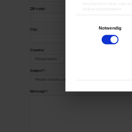
bereitgestellt haben oder d
ZIP code:
Datenschutzhinweise
Impressum
Einwilligungsauswahl
Notwendig
City:
Country:
Subject*:
Message*: