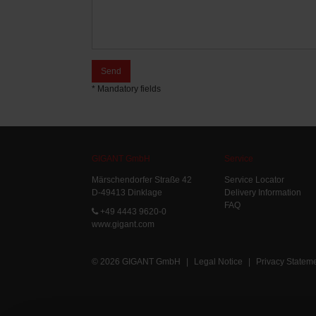
Send
* Mandatory fields
GIGANT GmbH
Service
Märschendorfer Straße 42
Service Locator
D-49413 Dinklage
Delivery Information
FAQ
+49 4443 9620-0
www.gigant.com
© 2026 GIGANT GmbH
|
Legal Notice
|
Privacy Statem