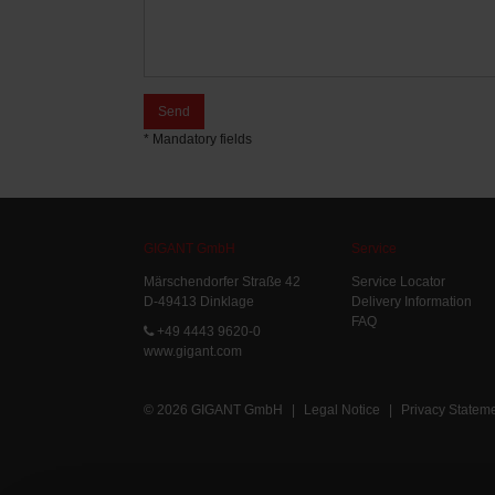
Send
* Mandatory fields
GIGANT GmbH
Service
Märschendorfer Straße 42
Service Locator
D-49413 Dinklage
Delivery Information
FAQ
+49 4443 9620-0
www.gigant.com
© 2026 GIGANT GmbH
|
Legal Notice
|
Privacy Statem