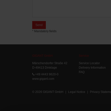
Send
* Mandatory fields
GIGANT GmbH
Service
Märschendorfer Straße 42
Service Locator
D-49413 Dinklage
Delivery Information
FAQ
+49 4443 9620-0
www.gigant.com
© 2026 GIGANT GmbH
|
Legal Notice
|
Privacy Statem