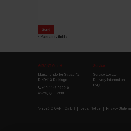
Send
* Mandatory fields
GIGANT GmbH
Service
Märschendorfer Straße 42
Service Locator
D-49413 Dinklage
Delivery Information
FAQ
+49 4443 9620-0
www.gigant.com
© 2026 GIGANT GmbH
|
Legal Notice
|
Privacy Statem