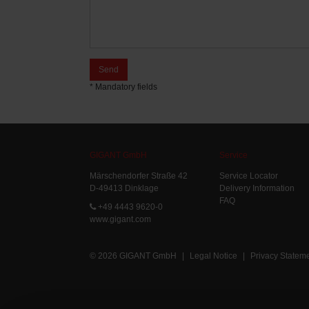
Send
* Mandatory fields
GIGANT GmbH
Service
Märschendorfer Straße 42
Service Locator
D-49413 Dinklage
Delivery Information
FAQ
+49 4443 9620-0
www.gigant.com
© 2026 GIGANT GmbH
|
Legal Notice
|
Privacy Statem