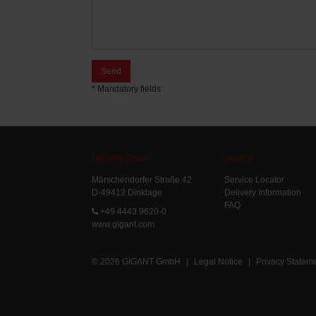
Send
* Mandatory fields
GIGANT GmbH
Service
Märschendorfer Straße 42
Service Locator
D-49413 Dinklage
Delivery Information
FAQ
+49 4443 9620-0
www.gigant.com
© 2026 GIGANT GmbH
|
Legal Notice
|
Privacy Statem