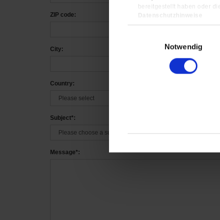
bereitgestellt haben oder d
ZIP code:
Datenschutzhinweise
Impressum
Einwilligungsauswahl
Notwendig
City:
Country:
Subject*:
Message*: