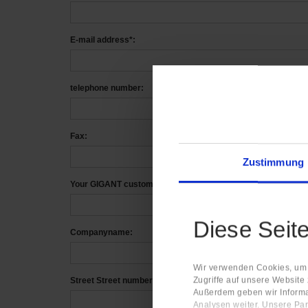
E-mail address*:
telephone number:
Fax:
Zustimmung
Your GIGANT customer no:
Diese Seit
Companyname:
Wir verwenden Cookies, um I
Zugriffe auf unsere Website
Street Street number:
Außerdem geben wir Informa
Analysen weiter. Unsere Par